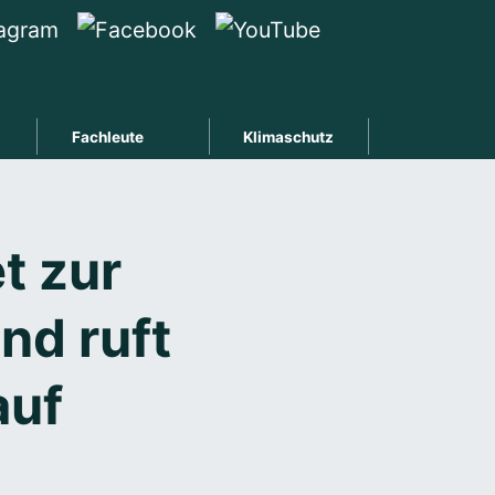
Fachleute
Klimaschutz
t zur
d ruft
auf