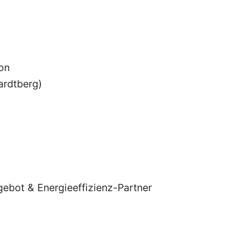
on
ardtberg)
ebot & Energieeffizienz-Partner