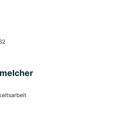
62
hmelcher
eitsarbeit