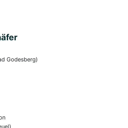
äfer
ad Godesberg)
on
uel)