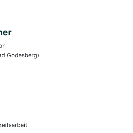
ner
on
ad Godesberg)
eitsarbeit